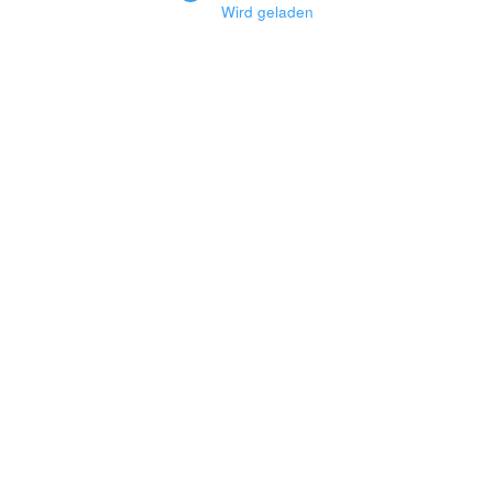
Wird geladen
Copyrights by Heiner Müller -
2026 | Präsentiert von
SpiceThemes